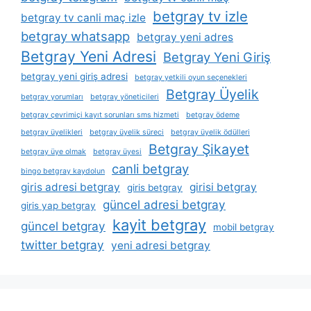
betgray tv izle
betgray tv canli maç izle
betgray whatsapp
betgray yeni adres
Betgray Yeni Adresi
Betgray Yeni Giriş
betgray yeni giriş adresi
betgray yetkili oyun seçenekleri
Betgray Üyelik
betgray yorumları
betgray yöneticileri
betgray çevrimiçi kayıt sorunları sms hizmeti
betgray ödeme
betgray üyelikleri
betgray üyelik süreci
betgray üyelik ödülleri
Betgray Şikayet
betgray üye olmak
betgray üyesi
canli betgray
bingo betgray kaydolun
giris adresi betgray
girisi betgray
giris betgray
güncel adresi betgray
giris yap betgray
kayit betgray
güncel betgray
mobil betgray
twitter betgray
yeni adresi betgray