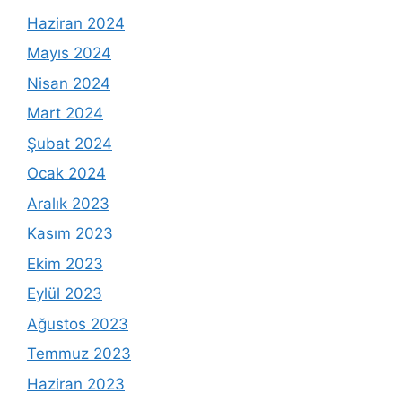
Haziran 2024
Mayıs 2024
Nisan 2024
Mart 2024
Şubat 2024
Ocak 2024
Aralık 2023
Kasım 2023
Ekim 2023
Eylül 2023
Ağustos 2023
Temmuz 2023
Haziran 2023