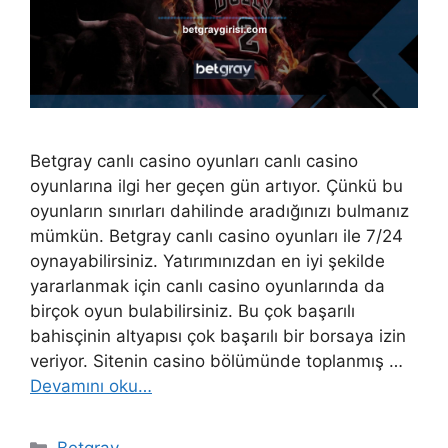
Betgray canlı casino oyunları canlı casino
oyunlarına ilgi her geçen gün artıyor. Çünkü bu
oyunların sınırları dahilinde aradığınızı bulmanız
mümkün. Betgray canlı casino oyunları ile 7/24
oynayabilirsiniz. Yatırımınızdan en iyi şekilde
yararlanmak için canlı casino oyunlarında da
birçok oyun bulabilirsiniz. Bu çok başarılı
bahisçinin altyapısı çok başarılı bir borsaya izin
veriyor. Sitenin casino bölümünde toplanmış …
Devamını oku…
Kategoriler