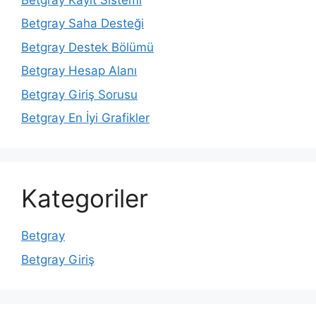
Betgray Saha Desteği
Betgray Destek Bölümü
Betgray Hesap Alanı
Betgray Giriş Sorusu
Betgray En İyi Grafikler
Kategoriler
Betgray
Betgray Giriş