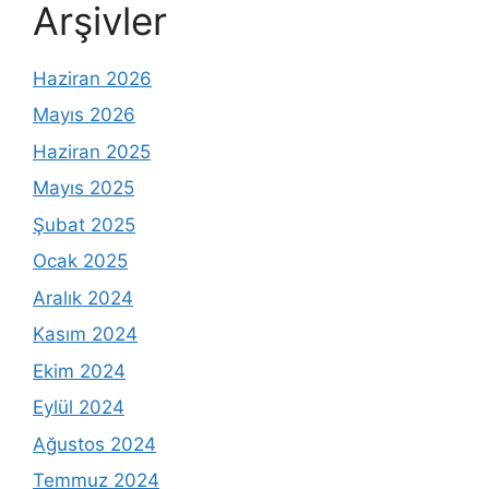
Arşivler
Haziran 2026
Mayıs 2026
Haziran 2025
Mayıs 2025
Şubat 2025
Ocak 2025
Aralık 2024
Kasım 2024
Ekim 2024
Eylül 2024
Ağustos 2024
Temmuz 2024