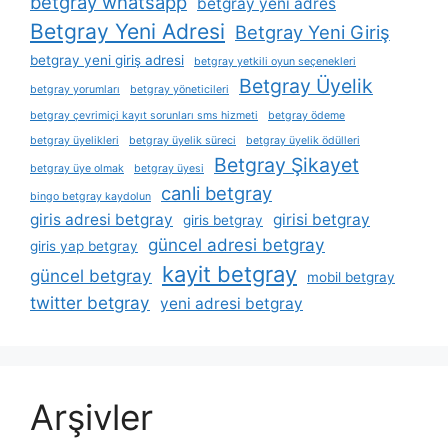
betgray whatsapp
betgray yeni adres
Betgray Yeni Adresi
Betgray Yeni Giriş
betgray yeni giriş adresi
betgray yetkili oyun seçenekleri
Betgray Üyelik
betgray yorumları
betgray yöneticileri
betgray çevrimiçi kayıt sorunları sms hizmeti
betgray ödeme
betgray üyelikleri
betgray üyelik süreci
betgray üyelik ödülleri
Betgray Şikayet
betgray üye olmak
betgray üyesi
canli betgray
bingo betgray kaydolun
giris adresi betgray
girisi betgray
giris betgray
güncel adresi betgray
giris yap betgray
kayit betgray
güncel betgray
mobil betgray
twitter betgray
yeni adresi betgray
Arşivler