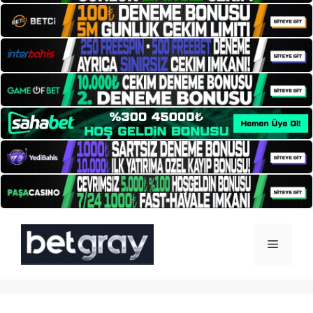
İçeriğe
atla
Menü