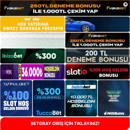
×
BETGRAY GİRİŞ İÇİN TIKLAYINIZ!