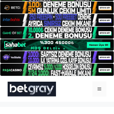
İçeriğe
atla
Menü