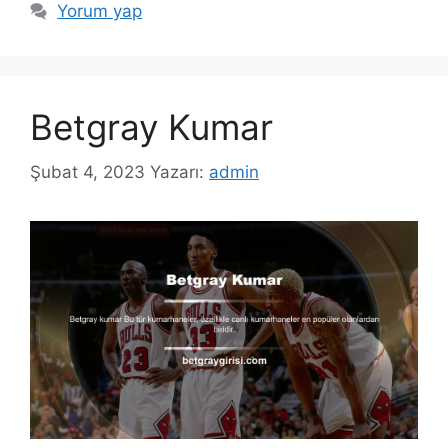
Yorum yap
Betgray Kumar
Şubat 4, 2023
Yazarı:
admin