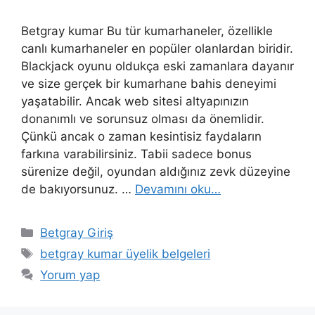
Betgray kumar Bu tür kumarhaneler, özellikle
canlı kumarhaneler en popüler olanlardan biridir.
Blackjack oyunu oldukça eski zamanlara dayanır
ve size gerçek bir kumarhane bahis deneyimi
yaşatabilir. Ancak web sitesi altyapınızın
donanımlı ve sorunsuz olması da önemlidir.
Çünkü ancak o zaman kesintisiz faydaların
farkına varabilirsiniz. Tabii sadece bonus
sürenize değil, oyundan aldığınız zevk düzeyine
de bakıyorsunuz. …
Devamını oku…
Kategoriler
Betgray Giriş
Etiketler
betgray kumar üyelik belgeleri
Yorum yap