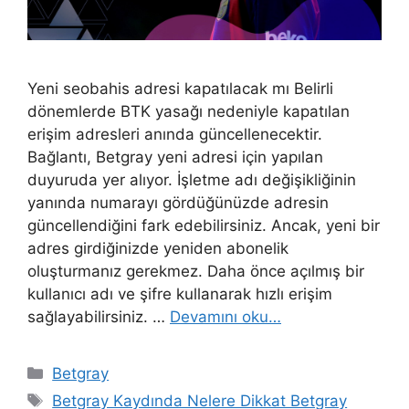
Yeni seobahis adresi kapatılacak mı Belirli
dönemlerde BTK yasağı nedeniyle kapatılan
erişim adresleri anında güncellenecektir.
Bağlantı, Betgray yeni adresi için yapılan
duyuruda yer alıyor. İşletme adı değişikliğinin
yanında numarayı gördüğünüzde adresin
güncellendiğini fark edebilirsiniz. Ancak, yeni bir
adres girdiğinizde yeniden abonelik
oluşturmanız gerekmez. Daha önce açılmış bir
kullanıcı adı ve şifre kullanarak hızlı erişim
sağlayabilirsiniz. …
Devamını oku…
Kategoriler
Betgray
Etiketler
Betgray Kaydında Nelere Dikkat Betgray