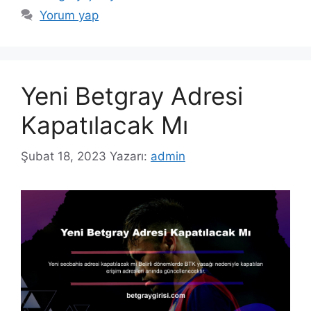
Yorum yap
Yeni Betgray Adresi
Kapatılacak Mı
Şubat 18, 2023
Yazarı:
admin