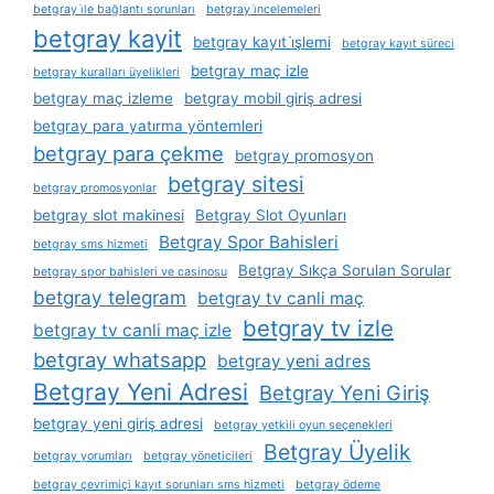
betgray i̇le bağlantı sorunları
betgray i̇ncelemeleri
betgray kayit
betgray kayıt i̇şlemi
betgray kayıt süreci
betgray maç izle
betgray kuralları üyelikleri
betgray maç izleme
betgray mobil giriş adresi
betgray para yatırma yöntemleri
betgray para çekme
betgray promosyon
betgray sitesi
betgray promosyonlar
betgray slot makinesi
Betgray Slot Oyunları
Betgray Spor Bahisleri
betgray sms hizmeti
Betgray Sıkça Sorulan Sorular
betgray spor bahisleri ve casinosu
betgray telegram
betgray tv canli maç
betgray tv izle
betgray tv canli maç izle
betgray whatsapp
betgray yeni adres
Betgray Yeni Adresi
Betgray Yeni Giriş
betgray yeni giriş adresi
betgray yetkili oyun seçenekleri
Betgray Üyelik
betgray yorumları
betgray yöneticileri
betgray çevrimiçi kayıt sorunları sms hizmeti
betgray ödeme