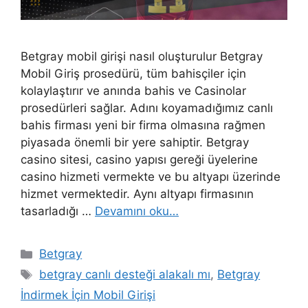
Betgray mobil girişi nasıl oluşturulur Betgray
Mobil Giriş prosedürü, tüm bahisçiler için
kolaylaştırır ve anında bahis ve Casinolar
prosedürleri sağlar. Adını koyamadığımız canlı
bahis firması yeni bir firma olmasına rağmen
piyasada önemli bir yere sahiptir. Betgray
casino sitesi, casino yapısı gereği üyelerine
casino hizmeti vermekte ve bu altyapı üzerinde
hizmet vermektedir. Aynı altyapı firmasının
tasarladığı …
Devamını oku…
Kategoriler
Betgray
Etiketler
betgray canlı desteği alakalı mı
,
Betgray
İndirmek İçin Mobil Girişi