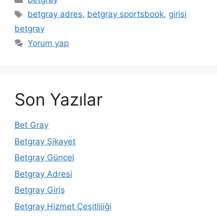
Etiketler
betgray adres
,
betgray sportsbook
,
girisi
betgray
Yorum yap
Son Yazılar
Bet Gray
Betgray Şikayet
Betgray Güncel
Betgray Adresi
Betgray Giriş
Betgray Hizmet Çeşitliliği