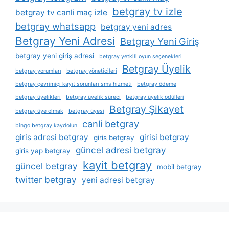
betgray tv izle
betgray tv canli maç izle
betgray whatsapp
betgray yeni adres
Betgray Yeni Adresi
Betgray Yeni Giriş
betgray yeni giriş adresi
betgray yetkili oyun seçenekleri
Betgray Üyelik
betgray yorumları
betgray yöneticileri
betgray çevrimiçi kayıt sorunları sms hizmeti
betgray ödeme
betgray üyelikleri
betgray üyelik süreci
betgray üyelik ödülleri
Betgray Şikayet
betgray üye olmak
betgray üyesi
canli betgray
bingo betgray kaydolun
giris adresi betgray
girisi betgray
giris betgray
güncel adresi betgray
giris yap betgray
kayit betgray
güncel betgray
mobil betgray
twitter betgray
yeni adresi betgray