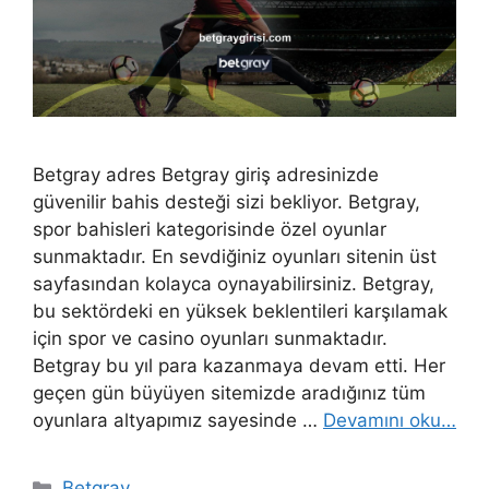
Betgray adres Betgray giriş adresinizde
güvenilir bahis desteği sizi bekliyor. Betgray,
spor bahisleri kategorisinde özel oyunlar
sunmaktadır. En sevdiğiniz oyunları sitenin üst
sayfasından kolayca oynayabilirsiniz. Betgray,
bu sektördeki en yüksek beklentileri karşılamak
için spor ve casino oyunları sunmaktadır.
Betgray bu yıl para kazanmaya devam etti. Her
geçen gün büyüyen sitemizde aradığınız tüm
oyunlara altyapımız sayesinde …
Devamını oku…
Kategoriler
Betgray