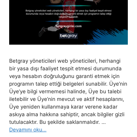
Betgray yöneticileri web yöneticileri, herhangi
bir yasa dışı faaliyet tespit etmesi durumunda
veya hesabın doğruluğunu garanti etmek için
programın talep ettiği belgeleri sunabilir. Üye’nin
Üye’ye bilgi vermemesi halinde, Üye bu talebi
iletebilir ve Üye’nin mevcut ve aktif hesaplarını,
Üye yeniden kullanmaya karar verene kadar
askıya alma hakkına sahiptir, ancak bilgiler gizli
tutulacaktır. Bu şekilde saklanmalıdır. …
Devamını oku…