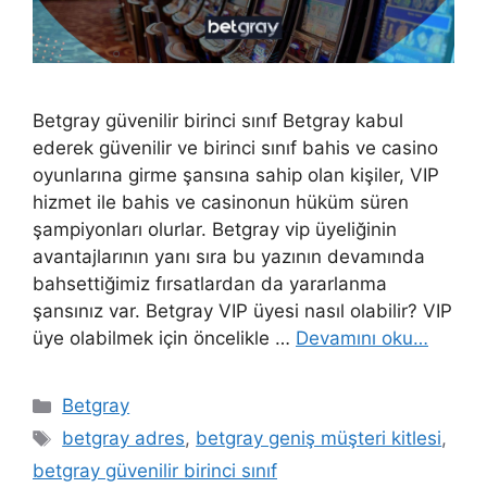
Betgray güvenilir birinci sınıf Betgray kabul
ederek güvenilir ve birinci sınıf bahis ve casino
oyunlarına girme şansına sahip olan kişiler, VIP
hizmet ile bahis ve casinonun hüküm süren
şampiyonları olurlar. Betgray vip üyeliğinin
avantajlarının yanı sıra bu yazının devamında
bahsettiğimiz fırsatlardan da yararlanma
şansınız var. Betgray VIP üyesi nasıl olabilir? VIP
üye olabilmek için öncelikle …
Devamını oku…
Kategoriler
Betgray
Etiketler
betgray adres
,
betgray geniş müşteri kitlesi
,
betgray güvenilir birinci sınıf