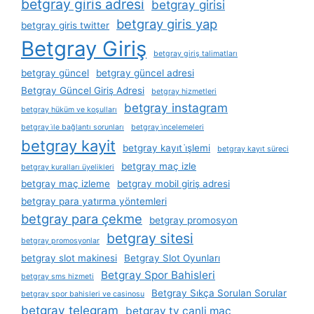
betgray giris adresi
betgray girisi
betgray giris yap
betgray giris twitter
Betgray Giriş
betgray giriş talimatları
betgray güncel
betgray güncel adresi
Betgray Güncel Giriş Adresi
betgray hizmetleri
betgray instagram
betgray hüküm ve koşulları
betgray i̇le bağlantı sorunları
betgray i̇ncelemeleri
betgray kayit
betgray kayıt i̇şlemi
betgray kayıt süreci
betgray maç izle
betgray kuralları üyelikleri
betgray maç izleme
betgray mobil giriş adresi
betgray para yatırma yöntemleri
betgray para çekme
betgray promosyon
betgray sitesi
betgray promosyonlar
betgray slot makinesi
Betgray Slot Oyunları
Betgray Spor Bahisleri
betgray sms hizmeti
Betgray Sıkça Sorulan Sorular
betgray spor bahisleri ve casinosu
betgray telegram
betgray tv canli maç