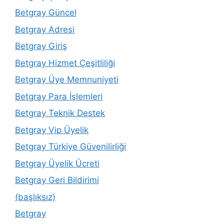
Betgray Güncel
Betgray Adresi
Betgray Giriş
Betgray Hizmet Çeşitliliği
Betgray Üye Memnuniyeti
Betgray Para İşlemleri
Betgray Teknik Destek
Betgray Vip Üyelik
Betgray Türkiye Güvenilirliği
Betgray Üyelik Ücreti
Betgray Geri Bildirimi
(başlıksız)
Betgray