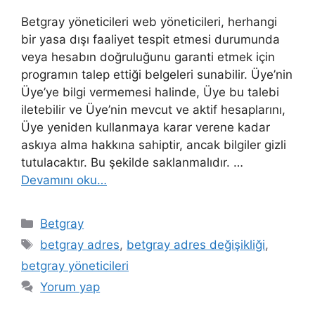
Betgray yöneticileri web yöneticileri, herhangi
bir yasa dışı faaliyet tespit etmesi durumunda
veya hesabın doğruluğunu garanti etmek için
programın talep ettiği belgeleri sunabilir. Üye’nin
Üye’ye bilgi vermemesi halinde, Üye bu talebi
iletebilir ve Üye’nin mevcut ve aktif hesaplarını,
Üye yeniden kullanmaya karar verene kadar
askıya alma hakkına sahiptir, ancak bilgiler gizli
tutulacaktır. Bu şekilde saklanmalıdır. …
Devamını oku…
Kategoriler
Betgray
Etiketler
betgray adres
,
betgray adres değişikliği
,
betgray yöneticileri
Yorum yap