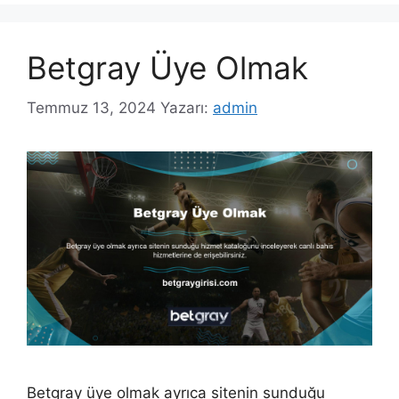
Betgray Üye Olmak
Temmuz 13, 2024
Yazarı:
admin
Betgray üye olmak ayrıca sitenin sunduğu