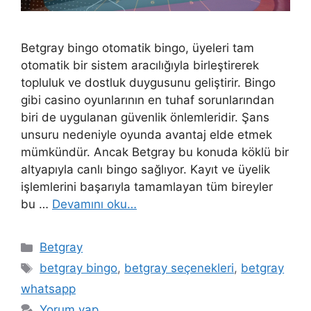
Betgray bingo otomatik bingo, üyeleri tam
otomatik bir sistem aracılığıyla birleştirerek
topluluk ve dostluk duygusunu geliştirir. Bingo
gibi casino oyunlarının en tuhaf sorunlarından
biri de uygulanan güvenlik önlemleridir. Şans
unsuru nedeniyle oyunda avantaj elde etmek
mümkündür. Ancak Betgray bu konuda köklü bir
altyapıyla canlı bingo sağlıyor. Kayıt ve üyelik
işlemlerini başarıyla tamamlayan tüm bireyler
bu …
Devamını oku…
Kategoriler
Betgray
Etiketler
betgray bingo
,
betgray seçenekleri
,
betgray
whatsapp
Yorum yap