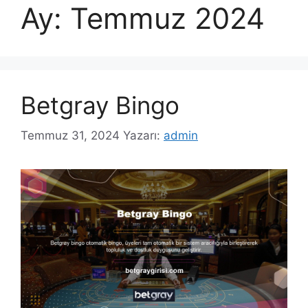
Ay:
Temmuz 2024
Betgray Bingo
Temmuz 31, 2024
Yazarı:
admin