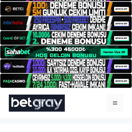
İçeriğe
atla
Menü