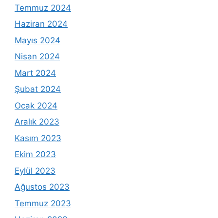
Temmuz 2024
Haziran 2024
Mayıs 2024
Nisan 2024
Mart 2024
Şubat 2024
Ocak 2024
Aralık 2023
Kasım 2023
Ekim 2023
Eylül 2023
Ağustos 2023
Temmuz 2023