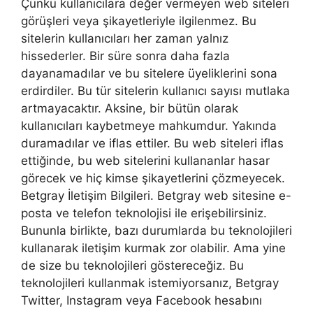
Çünkü kullanıcılara değer vermeyen web siteleri
görüşleri veya şikayetleriyle ilgilenmez. Bu
sitelerin kullanıcıları her zaman yalnız
hissederler. Bir süre sonra daha fazla
dayanamadılar ve bu sitelere üyeliklerini sona
erdirdiler. Bu tür sitelerin kullanıcı sayısı mutlaka
artmayacaktır. Aksine, bir bütün olarak
kullanıcıları kaybetmeye mahkumdur. Yakında
duramadılar ve iflas ettiler. Bu web siteleri iflas
ettiğinde, bu web sitelerini kullananlar hasar
görecek ve hiç kimse şikayetlerini çözmeyecek.
Betgray İletişim Bilgileri. Betgray web sitesine e-
posta ve telefon teknolojisi ile erişebilirsiniz.
Bununla birlikte, bazı durumlarda bu teknolojileri
kullanarak iletişim kurmak zor olabilir. Ama yine
de size bu teknolojileri göstereceğiz. Bu
teknolojileri kullanmak istemiyorsanız, Betgray
Twitter, Instagram veya Facebook hesabını