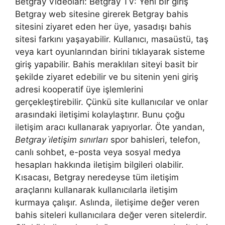
Betgray Videoları: Betgray TV: Yeni bir giriş
Betgray web sitesine girerek Betgray bahis
sitesini ziyaret eden her üye, yasadışı bahis
sitesi farkını yaşayabilir. Kullanıcı, masaüstü, taş
veya kart oyunlarından birini tıklayarak sisteme
giriş yapabilir. Bahis meraklıları siteyi basit bir
şekilde ziyaret edebilir ve bu sitenin yeni giriş
adresi kooperatif üye işlemlerini
gerçekleştirebilir. Çünkü site kullanıcılar ve onlar
arasındaki iletişimi kolaylaştırır. Bunu çoğu
iletişim aracı kullanarak yapıyorlar. Öte yandan,
Betgray i̇letişim sınırları
spor bahisleri, telefon,
canlı sohbet, e-posta veya sosyal medya
hesapları hakkında iletişim bilgileri olabilir.
Kısacası, Betgray neredeyse tüm iletişim
araçlarını kullanarak kullanıcılarla iletişim
kurmaya çalışır. Aslında, iletişime değer veren
bahis siteleri kullanıcılara değer veren sitelerdir.