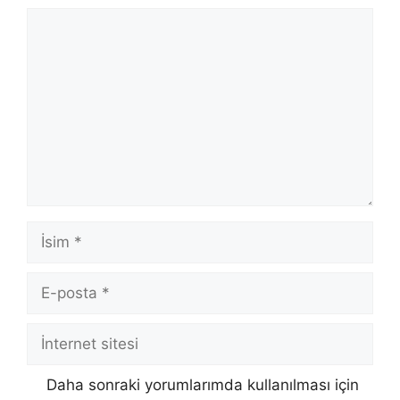
Yorum
İsim
E-
posta
İnternet
sitesi
Daha sonraki yorumlarımda kullanılması için