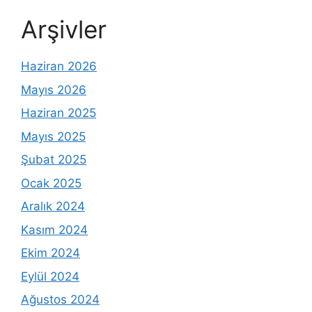
Arşivler
Haziran 2026
Mayıs 2026
Haziran 2025
Mayıs 2025
Şubat 2025
Ocak 2025
Aralık 2024
Kasım 2024
Ekim 2024
Eylül 2024
Ağustos 2024