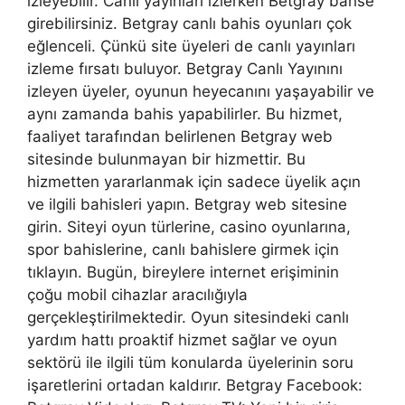
izleyebilir. Canlı yayınları izlerken Betgray bahse
girebilirsiniz. Betgray canlı bahis oyunları çok
eğlenceli. Çünkü site üyeleri de canlı yayınları
izleme fırsatı buluyor. Betgray Canlı Yayınını
izleyen üyeler, oyunun heyecanını yaşayabilir ve
aynı zamanda bahis yapabilirler. Bu hizmet,
faaliyet tarafından belirlenen Betgray web
sitesinde bulunmayan bir hizmettir. Bu
hizmetten yararlanmak için sadece üyelik açın
ve ilgili bahisleri yapın. Betgray web sitesine
girin. Siteyi oyun türlerine, casino oyunlarına,
spor bahislerine, canlı bahislere girmek için
tıklayın. Bugün, bireylere internet erişiminin
çoğu mobil cihazlar aracılığıyla
gerçekleştirilmektedir. Oyun sitesindeki canlı
yardım hattı proaktif hizmet sağlar ve oyun
sektörü ile ilgili tüm konularda üyelerinin soru
işaretlerini ortadan kaldırır. Betgray Facebook: