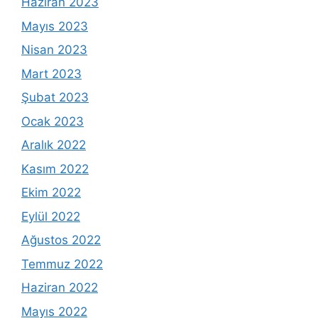
Haziran 2023
Mayıs 2023
Nisan 2023
Mart 2023
Şubat 2023
Ocak 2023
Aralık 2022
Kasım 2022
Ekim 2022
Eylül 2022
Ağustos 2022
Temmuz 2022
Haziran 2022
Mayıs 2022