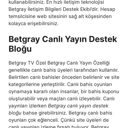
kullanabilirsiniz. En hızlı iletişim teknolojisi
Betgray İletişim Bilgileri Destek Ekibi’dir. Hesap
temsilcisine web sitesinin sağ alt köşesinden
kolayca erişebilirsiniz.
Betgray Canlı Yayın Destek
Bloğu
Betgray TV Özel Betgray Canlı Yayın Özelliği
genellikle canlı bahis üyeleri tarafından kullanılır.
Belirtilen canlı bahisler önceden belirlenir ve site
kategorilerine yerleştirilir. Canlı bahis oyunları
oynamaya kararlı olan insanlar, bir bahis kuponu
oluşturabilir veya maçları canlı izleyebilir. Canlı
yayınları izlerken
Betgray canlı yayın destek
bloğu
bahse girebilirsiniz. Betgray canlı bahis
oyunları çok eğlenceli. Çünkü site üyeleri de
canlı yayınları izleme fırsatı buluyor. Betgray