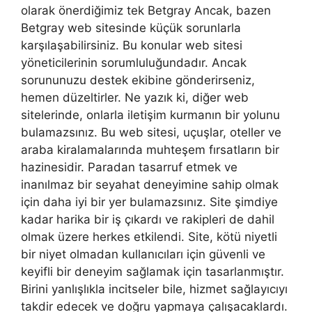
olarak önerdiğimiz tek Betgray Ancak, bazen
Betgray web sitesinde küçük sorunlarla
karşılaşabilirsiniz. Bu konular web sitesi
yöneticilerinin sorumluluğundadır. Ancak
sorununuzu destek ekibine gönderirseniz,
hemen düzeltirler. Ne yazık ki, diğer web
sitelerinde, onlarla iletişim kurmanın bir yolunu
bulamazsınız. Bu web sitesi, uçuşlar, oteller ve
araba kiralamalarında muhteşem fırsatların bir
hazinesidir. Paradan tasarruf etmek ve
inanılmaz bir seyahat deneyimine sahip olmak
için daha iyi bir yer bulamazsınız. Site şimdiye
kadar harika bir iş çıkardı ve rakipleri de dahil
olmak üzere herkes etkilendi. Site, kötü niyetli
bir niyet olmadan kullanıcıları için güvenli ve
keyifli bir deneyim sağlamak için tasarlanmıştır.
Birini yanlışlıkla incitseler bile, hizmet sağlayıcıyı
takdir edecek ve doğru yapmaya çalışacaklardı.