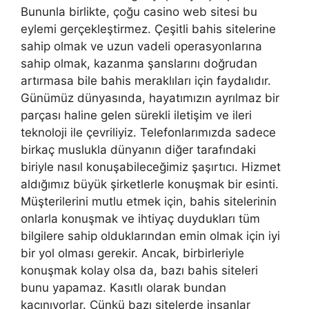
Bununla birlikte, çoğu casino web sitesi bu
eylemi gerçekleştirmez. Çeşitli bahis sitelerine
sahip olmak ve uzun vadeli operasyonlarına
sahip olmak, kazanma şanslarını doğrudan
artırmasa bile bahis meraklıları için faydalıdır.
Günümüz dünyasında, hayatımızın ayrılmaz bir
parçası haline gelen sürekli iletişim ve ileri
teknoloji ile çevriliyiz. Telefonlarımızda sadece
birkaç muslukla dünyanın diğer tarafındaki
biriyle nasıl konuşabileceğimiz şaşırtıcı. Hizmet
aldığımız büyük şirketlerle konuşmak bir esinti.
Müşterilerini mutlu etmek için, bahis sitelerinin
onlarla konuşmak ve ihtiyaç duydukları tüm
bilgilere sahip olduklarından emin olmak için iyi
bir yol olması gerekir. Ancak, birbirleriyle
konuşmak kolay olsa da, bazı bahis siteleri
bunu yapamaz. Kasıtlı olarak bundan
kaçınıyorlar. Çünkü bazı sitelerde insanlar