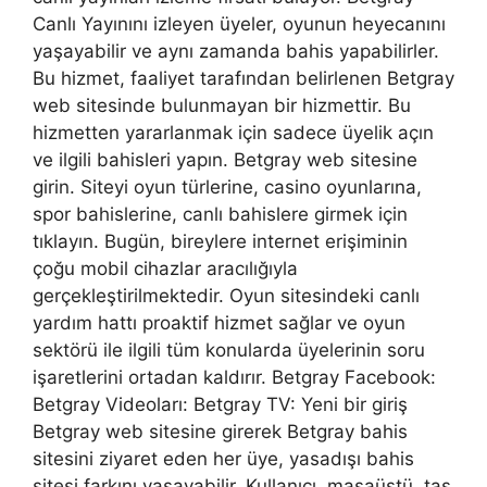
Canlı Yayınını izleyen üyeler, oyunun heyecanını
yaşayabilir ve aynı zamanda bahis yapabilirler.
Bu hizmet, faaliyet tarafından belirlenen Betgray
web sitesinde bulunmayan bir hizmettir. Bu
hizmetten yararlanmak için sadece üyelik açın
ve ilgili bahisleri yapın. Betgray web sitesine
girin. Siteyi oyun türlerine, casino oyunlarına,
spor bahislerine, canlı bahislere girmek için
tıklayın. Bugün, bireylere internet erişiminin
çoğu mobil cihazlar aracılığıyla
gerçekleştirilmektedir. Oyun sitesindeki canlı
yardım hattı proaktif hizmet sağlar ve oyun
sektörü ile ilgili tüm konularda üyelerinin soru
işaretlerini ortadan kaldırır. Betgray Facebook:
Betgray Videoları: Betgray TV: Yeni bir giriş
Betgray web sitesine girerek Betgray bahis
sitesini ziyaret eden her üye, yasadışı bahis
sitesi farkını yaşayabilir. Kullanıcı, masaüstü, taş