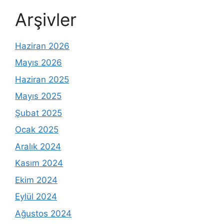
Arşivler
Haziran 2026
Mayıs 2026
Haziran 2025
Mayıs 2025
Şubat 2025
Ocak 2025
Aralık 2024
Kasım 2024
Ekim 2024
Eylül 2024
Ağustos 2024