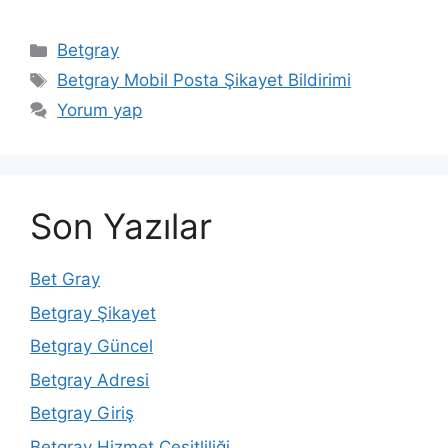
Kategoriler
Betgray
Etiketler
Betgray Mobil Posta Şikayet Bildirimi
Yorum yap
Son Yazılar
Bet Gray
Betgray Şikayet
Betgray Güncel
Betgray Adresi
Betgray Giriş
Betgray Hizmet Çeşitliliği