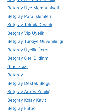
Betgray Üye Memnuniyeti
Betgray Para İşlemleri
Betgray Teknik Destek
Betgray Vip Üyelik
Betgray Türkiye Güvenilirliği
Betgray Üyelik Ücreti
Betgray Geri Bildirimi
(başlıksız)
Betgray
Betgray Destek Bloğu
Betgray Adres Yeniliği
Betgray Kolay Kayıt
Betgray Futbol