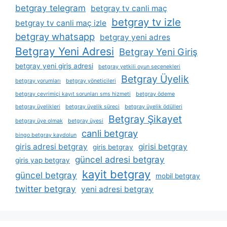
betgray telegram
betgray tv canli maç
betgray tv izle
betgray tv canli maç izle
betgray whatsapp
betgray yeni adres
Betgray Yeni Adresi
Betgray Yeni Giriş
betgray yeni giriş adresi
betgray yetkili oyun seçenekleri
Betgray Üyelik
betgray yorumları
betgray yöneticileri
betgray çevrimiçi kayıt sorunları sms hizmeti
betgray ödeme
betgray üyelikleri
betgray üyelik süreci
betgray üyelik ödülleri
Betgray Şikayet
betgray üye olmak
betgray üyesi
canli betgray
bingo betgray kaydolun
giris adresi betgray
girisi betgray
giris betgray
güncel adresi betgray
giris yap betgray
kayit betgray
güncel betgray
mobil betgray
twitter betgray
yeni adresi betgray