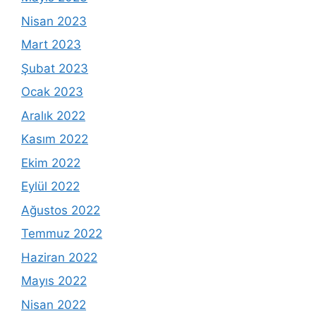
Nisan 2023
Mart 2023
Şubat 2023
Ocak 2023
Aralık 2022
Kasım 2022
Ekim 2022
Eylül 2022
Ağustos 2022
Temmuz 2022
Haziran 2022
Mayıs 2022
Nisan 2022