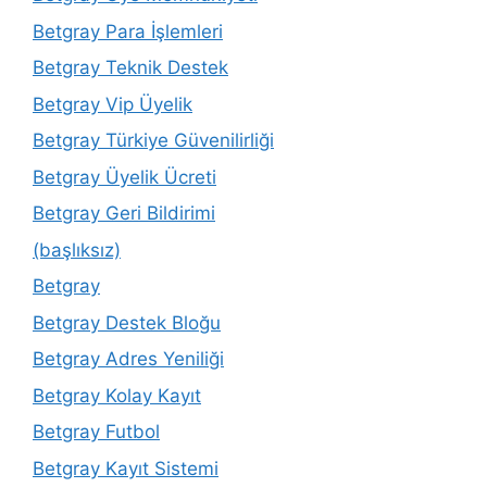
Betgray Para İşlemleri
Betgray Teknik Destek
Betgray Vip Üyelik
Betgray Türkiye Güvenilirliği
Betgray Üyelik Ücreti
Betgray Geri Bildirimi
(başlıksız)
Betgray
Betgray Destek Bloğu
Betgray Adres Yeniliği
Betgray Kolay Kayıt
Betgray Futbol
Betgray Kayıt Sistemi