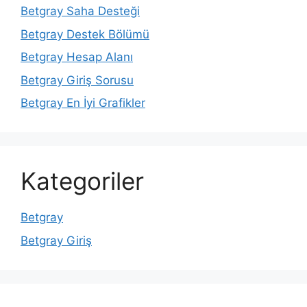
Betgray Saha Desteği
Betgray Destek Bölümü
Betgray Hesap Alanı
Betgray Giriş Sorusu
Betgray En İyi Grafikler
Kategoriler
Betgray
Betgray Giriş