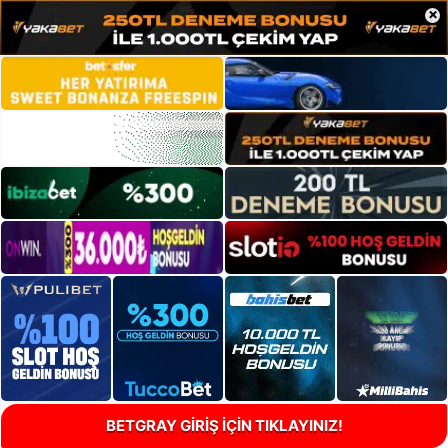
×
BETGRAY GİRİŞ İÇİN TIKLAYINIZ!