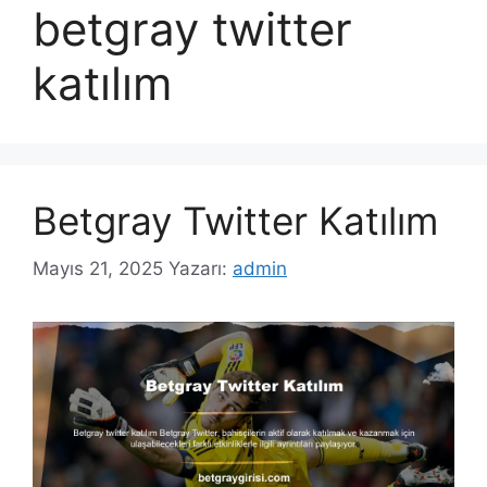
betgray twitter
katılım
Betgray Twitter Katılım
Mayıs 21, 2025
Yazarı:
admin