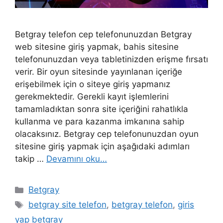
Betgray telefon cep telefonunuzdan Betgray
web sitesine giriş yapmak, bahis sitesine
telefonunuzdan veya tabletinizden erişme fırsatı
verir. Bir oyun sitesinde yayınlanan içeriğe
erişebilmek için o siteye giriş yapmanız
gerekmektedir. Gerekli kayıt işlemlerini
tamamladıktan sonra site içeriğini rahatlıkla
kullanma ve para kazanma imkanına sahip
olacaksınız. Betgray cep telefonunuzdan oyun
sitesine giriş yapmak için aşağıdaki adımları
takip …
Devamını oku…
Kategoriler
Betgray
Etiketler
betgray site telefon
,
betgray telefon
,
giris
yap betgray