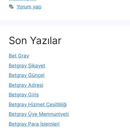
Yorum yap
Son Yazılar
Bet Gray
Betgray Şikayet
Betgray Güncel
Betgray Adresi
Betgray Giriş
Betgray Hizmet Çeşitliliği
Betgray Üye Memnuniyeti
Betgray Para İşlemleri