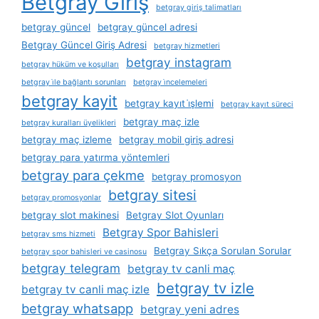
Betgray Giriş
betgray giriş talimatları
betgray güncel
betgray güncel adresi
Betgray Güncel Giriş Adresi
betgray hizmetleri
betgray instagram
betgray hüküm ve koşulları
betgray i̇le bağlantı sorunları
betgray i̇ncelemeleri
betgray kayit
betgray kayıt i̇şlemi
betgray kayıt süreci
betgray maç izle
betgray kuralları üyelikleri
betgray maç izleme
betgray mobil giriş adresi
betgray para yatırma yöntemleri
betgray para çekme
betgray promosyon
betgray sitesi
betgray promosyonlar
betgray slot makinesi
Betgray Slot Oyunları
Betgray Spor Bahisleri
betgray sms hizmeti
Betgray Sıkça Sorulan Sorular
betgray spor bahisleri ve casinosu
betgray telegram
betgray tv canli maç
betgray tv izle
betgray tv canli maç izle
betgray whatsapp
betgray yeni adres