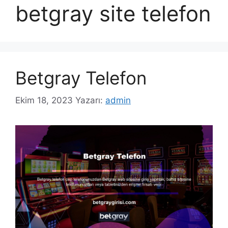
betgray site telefon
Betgray Telefon
Ekim 18, 2023
Yazarı:
admin