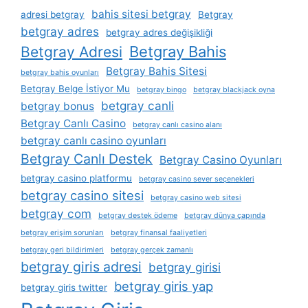
bahis sitesi betgray
adresi betgray
Betgray
betgray adres
betgray adres değişikliği
Betgray Bahis
Betgray Adresi
Betgray Bahis Sitesi
betgray bahis oyunları
Betgray Belge İstiyor Mu
betgray bingo
betgray blackjack oyna
betgray canli
betgray bonus
Betgray Canlı Casino
betgray canlı casino alanı
betgray canlı casino oyunları
Betgray Canlı Destek
Betgray Casino Oyunları
betgray casino platformu
betgray casino sever seçenekleri
betgray casino sitesi
betgray casino web sitesi
betgray com
betgray destek ödeme
betgray dünya çapında
betgray erişim sorunları
betgray finansal faaliyetleri
betgray geri bildirimleri
betgray gerçek zamanlı
betgray giris adresi
betgray girisi
betgray giris yap
betgray giris twitter