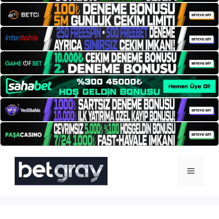
İçeriğe
atla
Menü