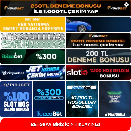
×
BETGRAY GİRİŞ İÇİN TIKLAYINIZ!