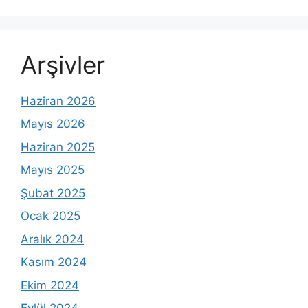
Arşivler
Haziran 2026
Mayıs 2026
Haziran 2025
Mayıs 2025
Şubat 2025
Ocak 2025
Aralık 2024
Kasım 2024
Ekim 2024