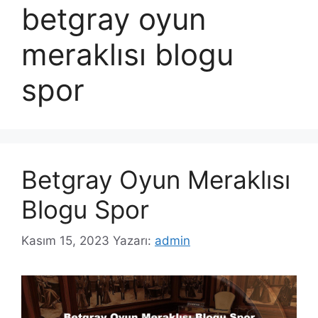
betgray oyun
meraklısı blogu
spor
Betgray Oyun Meraklısı
Blogu Spor
Kasım 15, 2023
Yazarı:
admin