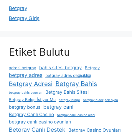
Betgray
Betgray Giriş
Etiket Bulutu
bahis sitesi betgray
adresi betgray
Betgray
betgray adres
betgray adres değişikliği
Betgray Bahis
Betgray Adresi
Betgray Bahis Sitesi
betgray bahis oyunları
Betgray Belge İstiyor Mu
betgray bingo
betgray blackjack oyna
betgray canli
betgray bonus
Betgray Canlı Casino
betgray canlı casino alanı
betgray canlı casino oyunları
Betgray Canlı Destek
Betgray Casino Oyunları