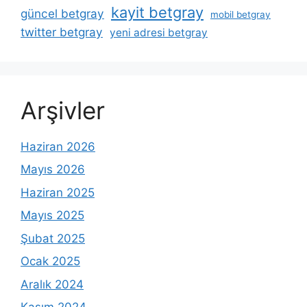
kayit betgray
güncel betgray
mobil betgray
twitter betgray
yeni adresi betgray
Arşivler
Haziran 2026
Mayıs 2026
Haziran 2025
Mayıs 2025
Şubat 2025
Ocak 2025
Aralık 2024