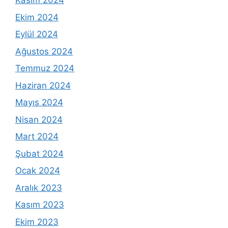
Kasım 2024
Ekim 2024
Eylül 2024
Ağustos 2024
Temmuz 2024
Haziran 2024
Mayıs 2024
Nisan 2024
Mart 2024
Şubat 2024
Ocak 2024
Aralık 2023
Kasım 2023
Ekim 2023