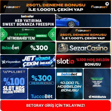
×
BETGRAY GİRİŞ İÇİN TIKLAYINIZ!