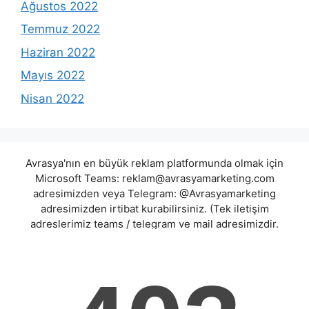
Ağustos 2022
Temmuz 2022
Haziran 2022
Mayıs 2022
Nisan 2022
Avrasya'nın en büyük reklam platformunda olmak için
Microsoft Teams:
reklam@avrasyamarketing.com
adresimizden veya Telegram: @Avrasyamarketing
adresimizden irtibat kurabilirsiniz. (Tek iletişim
adreslerimiz teams / telegram ve mail adresimizdir.
Harici hiçbir iletişim adresimiz bulunmamaktadır.
Lütfen itibar etmeyiniz.) Türkiye yasalarına göre 7258
sayılı kanun uyarınca yasa dışı bahis oynamanın
cezaları mevcuttur. Şu an bulunduğunuz site hiç bir
şekilde illegal bahis oyunları oynatmıyor ve oynamaya