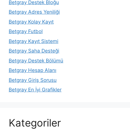
Betgray Destek Bloğu
Betgray Adres Yeniliği
Betgray Kolay Kayıt
Betgray Futbol
Betgray Kayıt Sistemi
Betgray Saha Desteği
Betgray Destek Bölümü
Betgray Hesap Alanı
Betgray Giriş Sorusu
Betgray En İyi Grafikler
Kategoriler