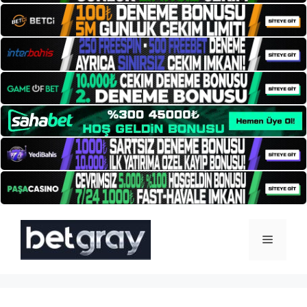
İçeriğe
atla
Menü