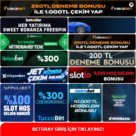
×
BETGRAY GİRİŞ İÇİN TIKLAYINIZ!