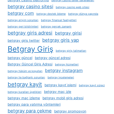
betgray casino sever seçenekleri
betgray casino sitesi
betgray casino web sitesi
betgray com
betgray destek ödeme
betgray dünya çapında
betgray erişim sorunları
betgray finansal faaliyetleri
betgray geri bildirimleri
betgray gerçek zamanlı
betgray giris adresi
betgray girisi
betgray giris yap
betgray giris twitter
Betgray Giriş
betgray giriş talimatları
betgray güncel
betgray güncel adresi
Betgray Güncel Giriş Adresi
betgray hizmetleri
betgray instagram
betgray hüküm ve koşulları
betgray i̇le bağlantı sorunları
betgray i̇ncelemeleri
betgray kayit
betgray kayıt i̇şlemi
betgray kayıt süreci
betgray maç izle
betgray kuralları üyelikleri
betgray maç izleme
betgray mobil giriş adresi
betgray para yatırma yöntemleri
betgray para çekme
betgray promosyon