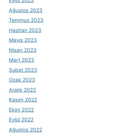
Eylül 2023
Ağustos 2023
Temmuz 2023
Haziran 2023
Mayıs 2023
Nisan 2023
Mart 2023
Şubat 2023
Ocak 2023
Aralık 2022
Kasım 2022
Ekim 2022
Eylül 2022
Ağustos 2022