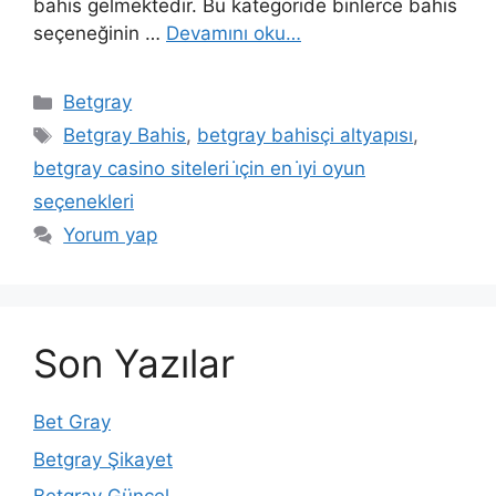
bahis gelmektedir. Bu kategoride binlerce bahis
seçeneğinin …
Devamını oku…
Kategoriler
Betgray
Etiketler
Betgray Bahis
,
betgray bahisçi altyapısı
,
betgray casino siteleri i̇çin en i̇yi oyun
seçenekleri
Yorum yap
Son Yazılar
Bet Gray
Betgray Şikayet