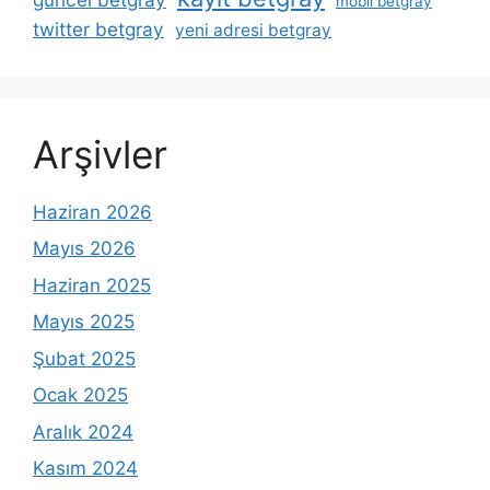
mobil betgray
twitter betgray
yeni adresi betgray
Arşivler
Haziran 2026
Mayıs 2026
Haziran 2025
Mayıs 2025
Şubat 2025
Ocak 2025
Aralık 2024
Kasım 2024