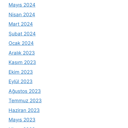
Mayıs 2024
Nisan 2024
Mart 2024
Şubat 2024
Ocak 2024
Aralık 2023
Kasım 2023
Ekim 2023
Eylül 2023
Ağustos 2023
Temmuz 2023
Haziran 2023
Mayıs 2023