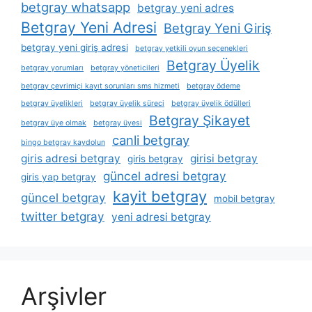
betgray whatsapp
betgray yeni adres
Betgray Yeni Adresi
Betgray Yeni Giriş
betgray yeni giriş adresi
betgray yetkili oyun seçenekleri
Betgray Üyelik
betgray yorumları
betgray yöneticileri
betgray çevrimiçi kayıt sorunları sms hizmeti
betgray ödeme
betgray üyelikleri
betgray üyelik süreci
betgray üyelik ödülleri
Betgray Şikayet
betgray üye olmak
betgray üyesi
canli betgray
bingo betgray kaydolun
giris adresi betgray
girisi betgray
giris betgray
güncel adresi betgray
giris yap betgray
kayit betgray
güncel betgray
mobil betgray
twitter betgray
yeni adresi betgray
Arşivler