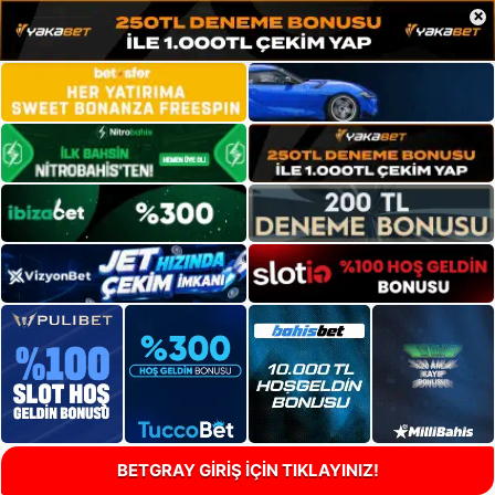
×
BETGRAY GİRİŞ İÇİN TIKLAYINIZ!