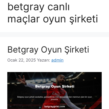
betgray canlı
maçlar oyun şirketi
Betgray Oyun Şirketi
Ocak 22, 2025
Yazarı:
admin