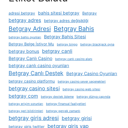
bahis sitesi betgray
adresi betgray
Betgray
betgray adres
betgray adres değişikliği
Betgray Bahis
Betgray Adresi
Betgray Bahis Sitesi
betgray bahis oyunları
Betgray Belge İstiyor Mu
betgray bingo
betgray blackjack oyna
betgray canli
betgray bonus
Betgray Canlı Casino
betgray canlı casino alanı
betgray canlı casino oyunları
Betgray Canlı Destek
Betgray Casino Oyunları
betgray casino platformu
betgray casino sever seçenekleri
betgray casino sitesi
betgray casino web sitesi
betgray com
betgray destek ödeme
betgray dünya çapında
betgray erişim sorunları
betgray finansal faaliyetleri
betgray geri bildirimleri
betgray gerçek zamanlı
betgray giris adresi
betgray girisi
betgray giris yap
betgray giris twitter