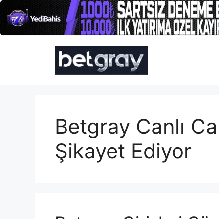
İçeriğe
atla
Betgray Canlı Ca
Şikayet Ediyor