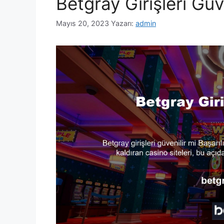
Betgray Girişleri Güv
Mayıs 20, 2023
Yazarı:
admin