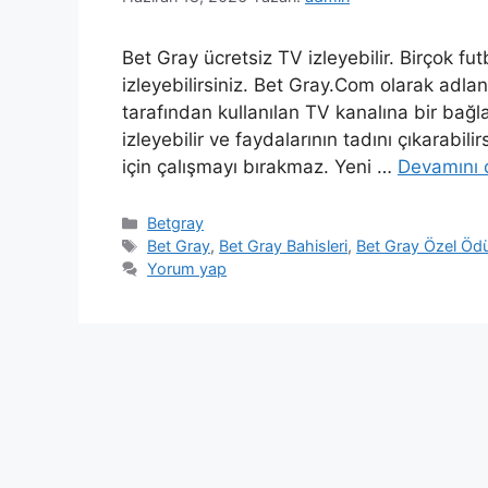
Bet Gray ücretsiz TV izleyebilir. Birçok fut
izleyebilirsiniz. Bet Gray.Com olarak adla
tarafından kullanılan TV kanalına bir bağla
izleyebilir ve faydalarının tadını çıkarabilir
için çalışmayı bırakmaz. Yeni …
Devamını
Kategoriler
Betgray
Etiketler
Bet Gray
,
Bet Gray Bahisleri
,
Bet Gray Özel Ödü
Yorum yap