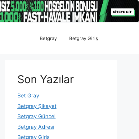
Betgray
Betgray Giriş
Son Yazılar
Bet Gray
Betgray Şikayet
Betgray Güncel
Betgray Adresi
Betgray Giriş