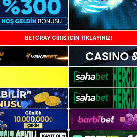
BETGRAY GİRİŞ İÇİN TIKLAYINIZ!