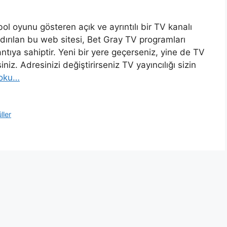
bol oyunu gösteren açık ve ayrıntılı bir TV kanalı
ndırılan bu web sitesi, Bet Gray TV programları
ntıya sahiptir. Yeni bir yere geçerseniz, yine de TV
siniz. Adresinizi değiştirirseniz TV yayıncılığı sizin
 oku…
ller