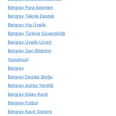
Betgray Para İşlemleri
Betgray Teknik Destek
Betgray Vip Üyelik
Betgray Türkiye Güvenilirliği
Betgray Üyelik Ücreti
Betgray Geri Bildirimi
(başlıksız)
Betgray
Betgray Destek Bloğu
Betgray Adres Yeniliği
Betgray Kolay Kayıt
Betgray Futbol
Betgray Kayıt Sistemi