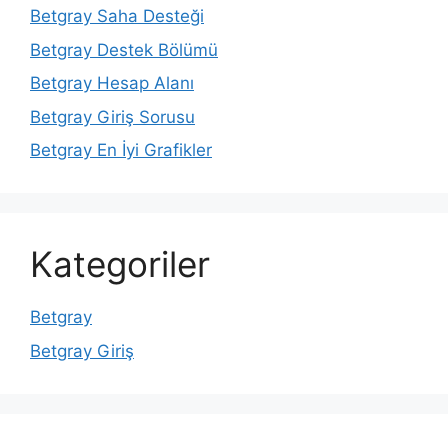
Betgray Saha Desteği
Betgray Destek Bölümü
Betgray Hesap Alanı
Betgray Giriş Sorusu
Betgray En İyi Grafikler
Kategoriler
Betgray
Betgray Giriş