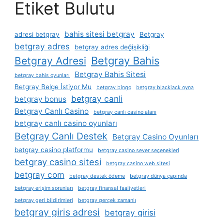
Etiket Bulutu
bahis sitesi betgray
adresi betgray
Betgray
betgray adres
betgray adres değişikliği
Betgray Bahis
Betgray Adresi
Betgray Bahis Sitesi
betgray bahis oyunları
Betgray Belge İstiyor Mu
betgray bingo
betgray blackjack oyna
betgray canli
betgray bonus
Betgray Canlı Casino
betgray canlı casino alanı
betgray canlı casino oyunları
Betgray Canlı Destek
Betgray Casino Oyunları
betgray casino platformu
betgray casino sever seçenekleri
betgray casino sitesi
betgray casino web sitesi
betgray com
betgray destek ödeme
betgray dünya çapında
betgray erişim sorunları
betgray finansal faaliyetleri
betgray geri bildirimleri
betgray gerçek zamanlı
betgray giris adresi
betgray girisi