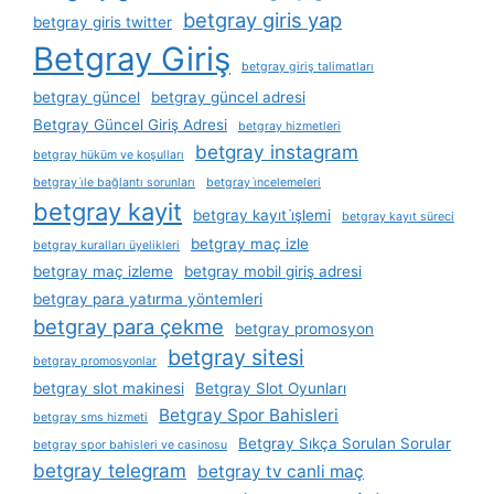
betgray giris yap
betgray giris twitter
Betgray Giriş
betgray giriş talimatları
betgray güncel
betgray güncel adresi
Betgray Güncel Giriş Adresi
betgray hizmetleri
betgray instagram
betgray hüküm ve koşulları
betgray i̇le bağlantı sorunları
betgray i̇ncelemeleri
betgray kayit
betgray kayıt i̇şlemi
betgray kayıt süreci
betgray maç izle
betgray kuralları üyelikleri
betgray maç izleme
betgray mobil giriş adresi
betgray para yatırma yöntemleri
betgray para çekme
betgray promosyon
betgray sitesi
betgray promosyonlar
betgray slot makinesi
Betgray Slot Oyunları
Betgray Spor Bahisleri
betgray sms hizmeti
Betgray Sıkça Sorulan Sorular
betgray spor bahisleri ve casinosu
betgray telegram
betgray tv canli maç