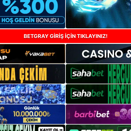
BETGRAY GİRİŞ İÇİN TIKLAYINIZ!