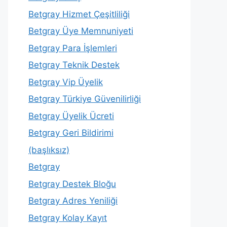
Betgray Hizmet Çeşitliliği
Betgray Üye Memnuniyeti
Betgray Para İşlemleri
Betgray Teknik Destek
Betgray Vip Üyelik
Betgray Türkiye Güvenilirliği
Betgray Üyelik Ücreti
Betgray Geri Bildirimi
(başlıksız)
Betgray
Betgray Destek Bloğu
Betgray Adres Yeniliği
Betgray Kolay Kayıt