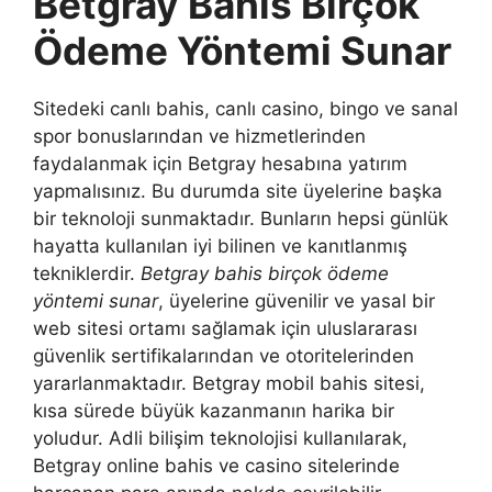
Betgray Bahis Birçok
Ödeme Yöntemi Sunar
Sitedeki canlı bahis, canlı casino, bingo ve sanal
spor bonuslarından ve hizmetlerinden
faydalanmak için Betgray hesabına yatırım
yapmalısınız. Bu durumda site üyelerine başka
bir teknoloji sunmaktadır. Bunların hepsi günlük
hayatta kullanılan iyi bilinen ve kanıtlanmış
tekniklerdir.
Betgray bahis birçok ödeme
yöntemi sunar
, üyelerine güvenilir ve yasal bir
web sitesi ortamı sağlamak için uluslararası
güvenlik sertifikalarından ve otoritelerinden
yararlanmaktadır. Betgray mobil bahis sitesi,
kısa sürede büyük kazanmanın harika bir
yoludur. Adli bilişim teknolojisi kullanılarak,
Betgray online bahis ve casino sitelerinde