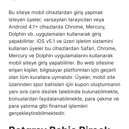
Bu siteye mobil cihazlardan giriş yapmak
isteyen üyeler, varsayılan tarayıcıları veya
Android 4.1+ cihazlarda Chrome, Mercury,
Dolphin vb. uygulamaları kullanarak giriş
yapabilirler. iOS v5.1 ve üzeri işletim sistemini
kullanan üyeler bu cihazlardan Safari, Chrome,
Mercury ve Dolphin uygulamalarını kullanarak
mobil siteye giriş yapabilirler. Bu web sitesine
erişen kişiler, bilgisayar platformları için geçerli
olan tüm kurallara uymalıdır. Üyeler, mobil site
üzerinden spor bahisleri için kupon oluşturmanın
yanı sıra canlı destek talebinde bulunabilmekte,
bonuslardan faydalanabilmekte, para çekme ve
para yatırma gibi finansal işlemleri
gerçekleştirebilmektedir.