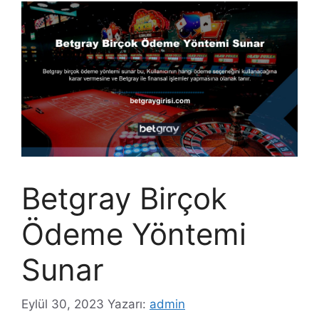
Betgray Birçok
Ödeme Yöntemi
Sunar
Eylül 30, 2023
Yazarı:
admin