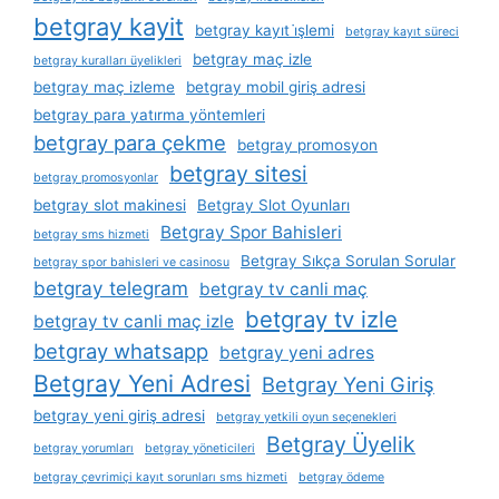
betgray kayit
betgray kayıt i̇şlemi
betgray kayıt süreci
betgray maç izle
betgray kuralları üyelikleri
betgray maç izleme
betgray mobil giriş adresi
betgray para yatırma yöntemleri
betgray para çekme
betgray promosyon
betgray sitesi
betgray promosyonlar
betgray slot makinesi
Betgray Slot Oyunları
Betgray Spor Bahisleri
betgray sms hizmeti
Betgray Sıkça Sorulan Sorular
betgray spor bahisleri ve casinosu
betgray telegram
betgray tv canli maç
betgray tv izle
betgray tv canli maç izle
betgray whatsapp
betgray yeni adres
Betgray Yeni Adresi
Betgray Yeni Giriş
betgray yeni giriş adresi
betgray yetkili oyun seçenekleri
Betgray Üyelik
betgray yorumları
betgray yöneticileri
betgray çevrimiçi kayıt sorunları sms hizmeti
betgray ödeme