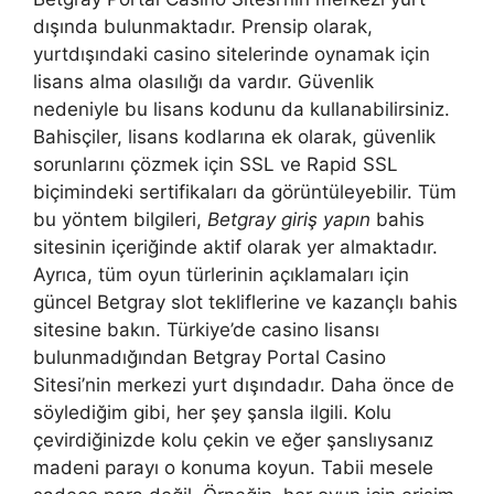
dışında bulunmaktadır. Prensip olarak,
yurtdışındaki casino sitelerinde oynamak için
lisans alma olasılığı da vardır. Güvenlik
nedeniyle bu lisans kodunu da kullanabilirsiniz.
Bahisçiler, lisans kodlarına ek olarak, güvenlik
sorunlarını çözmek için SSL ve Rapid SSL
biçimindeki sertifikaları da görüntüleyebilir. Tüm
bu yöntem bilgileri,
Betgray giriş yapın
bahis
sitesinin içeriğinde aktif olarak yer almaktadır.
Ayrıca, tüm oyun türlerinin açıklamaları için
güncel Betgray slot tekliflerine ve kazançlı bahis
sitesine bakın. Türkiye’de casino lisansı
bulunmadığından Betgray Portal Casino
Sitesi’nin merkezi yurt dışındadır. Daha önce de
söylediğim gibi, her şey şansla ilgili. Kolu
çevirdiğinizde kolu çekin ve eğer şanslıysanız
madeni parayı o konuma koyun. Tabii mesele