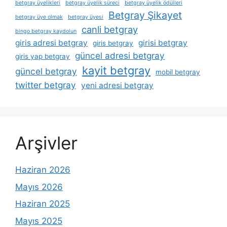
betgray üyelikleri
betgray üyelik süreci
betgray üyelik ödülleri
Betgray Şikayet
betgray üye olmak
betgray üyesi
canli betgray
bingo betgray kaydolun
giris adresi betgray
girisi betgray
giris betgray
güncel adresi betgray
giris yap betgray
kayit betgray
güncel betgray
mobil betgray
twitter betgray
yeni adresi betgray
Arşivler
Haziran 2026
Mayıs 2026
Haziran 2025
Mayıs 2025