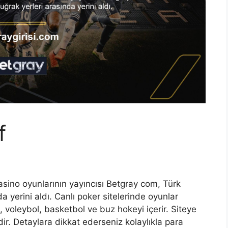
f
casino oyunlarının yayıncısı Betgray com, Türk
da yerini aldı. Canlı poker sitelerinde oyunlar
s, voleybol, basketbol ve buz hokeyi içerir. Siteye
r. Detaylara dikkat ederseniz kolaylıkla para