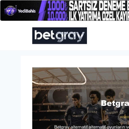
İçeriğe
atla