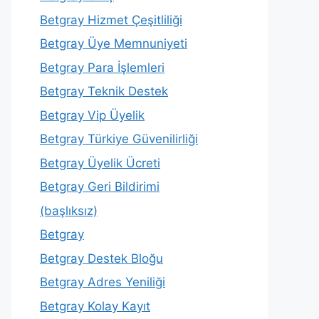
Betgray Hizmet Çeşitliliği
Betgray Üye Memnuniyeti
Betgray Para İşlemleri
Betgray Teknik Destek
Betgray Vip Üyelik
Betgray Türkiye Güvenilirliği
Betgray Üyelik Ücreti
Betgray Geri Bildirimi
(başlıksız)
Betgray
Betgray Destek Bloğu
Betgray Adres Yeniliği
Betgray Kolay Kayıt