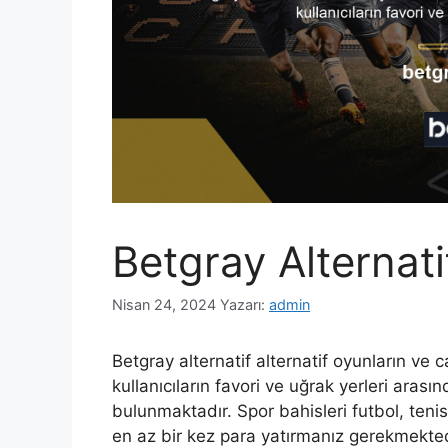
Betgray Alternati
Nisan 24, 2024
Yazarı:
admin
Betgray alternatif alternatif oyunların ve 
kullanıcıların favori ve uğrak yerleri arasın
bulunmaktadır. Spor bahisleri futbol, ​​teni
en az bir kez para yatırmanız gerekmektedi