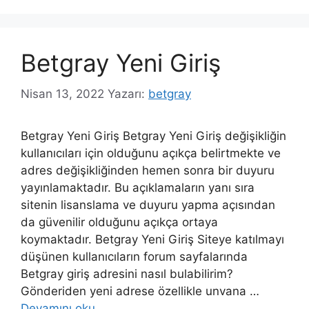
Betgray Yeni Giriş
Nisan 13, 2022
Yazarı:
betgray
Betgray Yeni Giriş Betgray Yeni Giriş değişikliğin
kullanıcıları için olduğunu açıkça belirtmekte ve
adres değişikliğinden hemen sonra bir duyuru
yayınlamaktadır. Bu açıklamaların yanı sıra
sitenin lisanslama ve duyuru yapma açısından
da güvenilir olduğunu açıkça ortaya
koymaktadır. Betgray Yeni Giriş Siteye katılmayı
düşünen kullanıcıların forum sayfalarında
Betgray giriş adresini nasıl bulabilirim?
Gönderiden yeni adrese özellikle unvana …
Devamını oku…