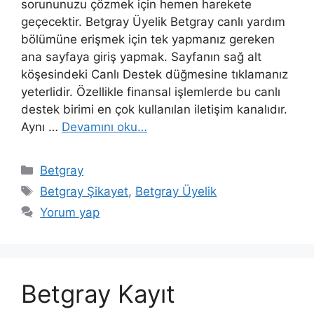
sorununuzu çözmek için hemen harekete
geçecektir. Betgray Üyelik Betgray canlı yardım
bölümüne erişmek için tek yapmanız gereken
ana sayfaya giriş yapmak. Sayfanın sağ alt
köşesindeki Canlı Destek düğmesine tıklamanız
yeterlidir. Özellikle finansal işlemlerde bu canlı
destek birimi en çok kullanılan iletişim kanalıdır.
Aynı …
Devamını oku…
Kategoriler
Betgray
Etiketler
Betgray Şikayet
,
Betgray Üyelik
Yorum yap
Betgray Kayıt