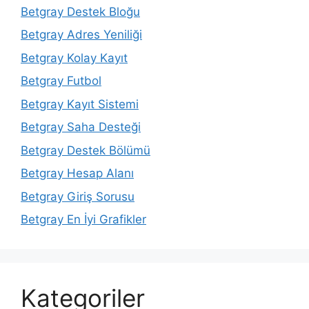
Betgray Destek Bloğu
Betgray Adres Yeniliği
Betgray Kolay Kayıt
Betgray Futbol
Betgray Kayıt Sistemi
Betgray Saha Desteği
Betgray Destek Bölümü
Betgray Hesap Alanı
Betgray Giriş Sorusu
Betgray En İyi Grafikler
Kategoriler