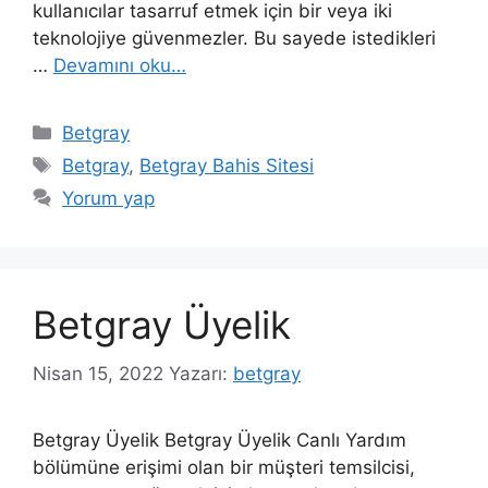
kullanıcılar tasarruf etmek için bir veya iki
teknolojiye güvenmezler. Bu sayede istedikleri
…
Devamını oku…
Kategoriler
Betgray
Etiketler
Betgray
,
Betgray Bahis Sitesi
Yorum yap
Betgray Üyelik
Nisan 15, 2022
Yazarı:
betgray
Betgray Üyelik Betgray Üyelik Canlı Yardım
bölümüne erişimi olan bir müşteri temsilcisi,