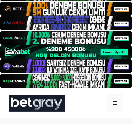
İçeriğe
atla
Menü