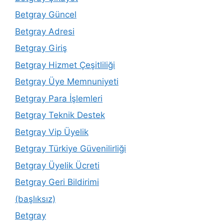
Betgray Güncel
Betgray Adresi
Betgray Giriş
Betgray Hizmet Çeşitliliği
Betgray Üye Memnuniyeti
Betgray Para İşlemleri
Betgray Teknik Destek
Betgray Vip Üyelik
Betgray Türkiye Güvenilirliği
Betgray Üyelik Ücreti
Betgray Geri Bildirimi
(başlıksız)
Betgray