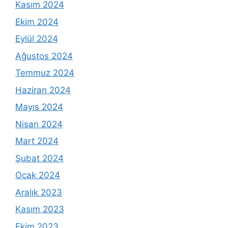
Kasım 2024
Ekim 2024
Eylül 2024
Ağustos 2024
Temmuz 2024
Haziran 2024
Mayıs 2024
Nisan 2024
Mart 2024
Şubat 2024
Ocak 2024
Aralık 2023
Kasım 2023
Ekim 2023