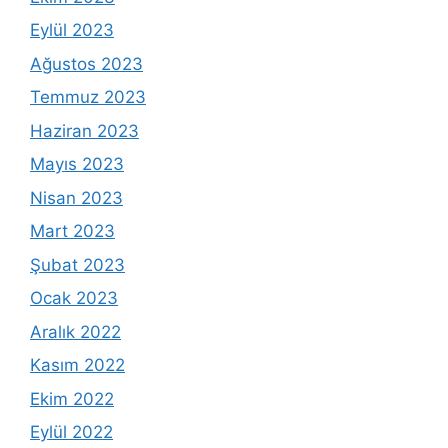
Eylül 2023
Ağustos 2023
Temmuz 2023
Haziran 2023
Mayıs 2023
Nisan 2023
Mart 2023
Şubat 2023
Ocak 2023
Aralık 2022
Kasım 2022
Ekim 2022
Eylül 2022