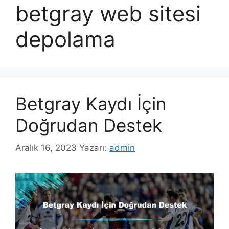
betgray web sitesi
depolama
Betgray Kaydı İçin
Doğrudan Destek
Aralık 16, 2023
Yazarı:
admin