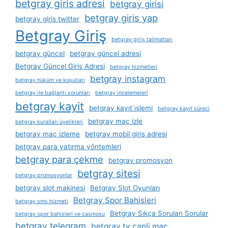
betgray giris adresi
betgray girisi
betgray giris yap
betgray giris twitter
Betgray Giriş
betgray giriş talimatları
betgray güncel
betgray güncel adresi
Betgray Güncel Giriş Adresi
betgray hizmetleri
betgray instagram
betgray hüküm ve koşulları
betgray i̇le bağlantı sorunları
betgray i̇ncelemeleri
betgray kayit
betgray kayıt i̇şlemi
betgray kayıt süreci
betgray maç izle
betgray kuralları üyelikleri
betgray maç izleme
betgray mobil giriş adresi
betgray para yatırma yöntemleri
betgray para çekme
betgray promosyon
betgray sitesi
betgray promosyonlar
betgray slot makinesi
Betgray Slot Oyunları
Betgray Spor Bahisleri
betgray sms hizmeti
Betgray Sıkça Sorulan Sorular
betgray spor bahisleri ve casinosu
betgray telegram
betgray tv canli maç