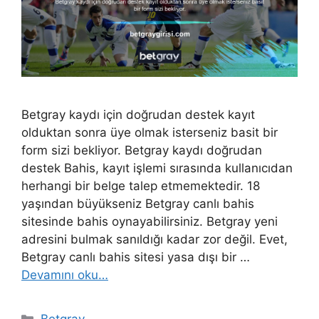
Betgray kaydı için doğrudan destek kayıt
olduktan sonra üye olmak isterseniz basit bir
form sizi bekliyor. Betgray kaydı doğrudan
destek Bahis, kayıt işlemi sırasında kullanıcıdan
herhangi bir belge talep etmemektedir. 18
yaşından büyükseniz Betgray canlı bahis
sitesinde bahis oynayabilirsiniz. Betgray yeni
adresini bulmak sanıldığı kadar zor değil. Evet,
Betgray canlı bahis sitesi yasa dışı bir …
Devamını oku…
Kategoriler