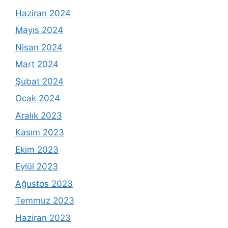
Haziran 2024
Mayıs 2024
Nisan 2024
Mart 2024
Şubat 2024
Ocak 2024
Aralık 2023
Kasım 2023
Ekim 2023
Eylül 2023
Ağustos 2023
Temmuz 2023
Haziran 2023