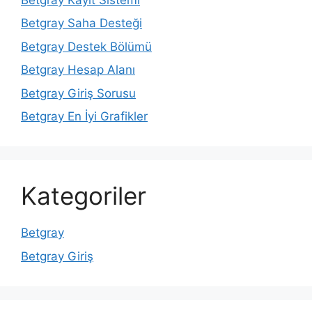
Betgray Saha Desteği
Betgray Destek Bölümü
Betgray Hesap Alanı
Betgray Giriş Sorusu
Betgray En İyi Grafikler
Kategoriler
Betgray
Betgray Giriş