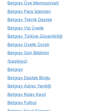
Betgray Üye Memnuniyeti
Betgray Para İşlemleri
Betgray Teknik Destek
Betgray Vip Üyelik
Betgray Türkiye Güvenilirliği
Betgray Üyelik Ücreti
Betgray Geri Bildirimi
(başlıksız)
Betgray
Betgray Destek Bloğu
Betgray Adres Yeniliği
Betgray Kolay Kayıt
Betgray Futbol
Betgray Kayıt Sistemi