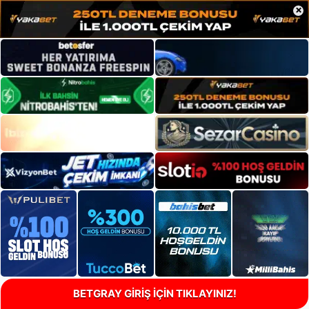
×
BETGRAY GİRİŞ İÇİN TIKLAYINIZ!