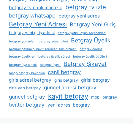
betgray tv izle
betgray tv canli maç izle
betgray whatsapp
betgray yeni adres
Betgray Yeni Adresi
Betgray Yeni Giriş
betgray yeni giriş adresi
betgray yetkili oyun seçenekleri
Betgray Üyelik
betgray yorumları
betgray yöneticileri
betgray çevrimiçi kayıt sorunları sms hizmeti
betgray ödeme
betgray üyelikleri
betgray üyelik süreci
betgray üyelik ödülleri
Betgray Şikayet
betgray üye olmak
betgray üyesi
canli betgray
bingo betgray kaydolun
giris adresi betgray
girisi betgray
giris betgray
güncel adresi betgray
giris yap betgray
kayit betgray
güncel betgray
mobil betgray
twitter betgray
yeni adresi betgray