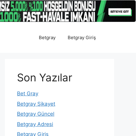
Betgray
Betgray Giriş
Son Yazılar
Bet Gray
Betgray Şikayet
Betgray Güncel
Betgray Adresi
Betgray Giriş