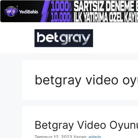
İçeriğe
atla
betgray video o
Betgray Video Oyun
Temmuz 12, 2023
Yazarı:
admin