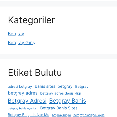
Kategoriler
Betgray
Betgray Giriş
Etiket Bulutu
bahis sitesi betgray
adresi betgray
Betgray
betgray adres
betgray adres değişikliği
Betgray Bahis
Betgray Adresi
Betgray Bahis Sitesi
betgray bahis oyunları
Betgray Belge İstiyor Mu
betgray bingo
betgray blackjack oyna