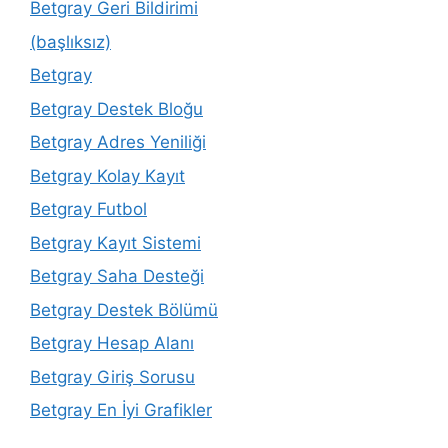
Betgray Geri Bildirimi
(başlıksız)
Betgray
Betgray Destek Bloğu
Betgray Adres Yeniliği
Betgray Kolay Kayıt
Betgray Futbol
Betgray Kayıt Sistemi
Betgray Saha Desteği
Betgray Destek Bölümü
Betgray Hesap Alanı
Betgray Giriş Sorusu
Betgray En İyi Grafikler