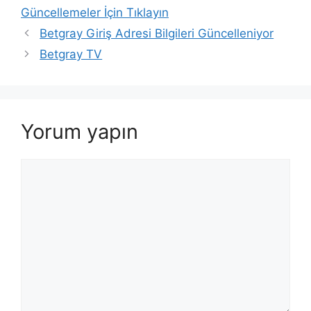
Güncellemeler İçin Tıklayın
Yazı
Betgray Giriş Adresi Bilgileri Güncelleniyor
dolaşımı
Betgray TV
Yorum yapın
Yorum