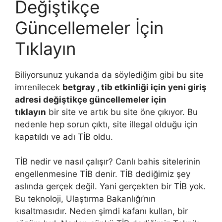
Değiştikçe
Güncellemeler İçin
Tıklayın
Biliyorsunuz yukarıda da söylediğim gibi bu site
imrenilecek
betgray , tib etkinliği için yeni giriş
adresi değiştikçe güncellemeler için
tıklayın
bir site ve artık bu site öne çıkıyor. Bu
nedenle hep sorun çıktı, site illegal olduğu için
kapatıldı ve adı TİB oldu.
TİB nedir ve nasıl çalışır? Canlı bahis sitelerinin
engellenmesine TİB denir. TİB dediğimiz şey
aslında gerçek değil. Yani gerçekten bir TİB yok.
Bu teknoloji, Ulaştırma Bakanlığı’nın
kısaltmasıdır. Neden şimdi kafanı kullan, bir