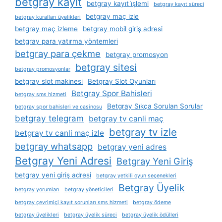
betgray kayit
betgray kayıt i̇şlemi
betgray kayıt süreci
betgray maç izle
betgray kuralları üyelikleri
betgray maç izleme
betgray mobil giriş adresi
betgray para yatırma yöntemleri
betgray para çekme
betgray promosyon
betgray sitesi
betgray promosyonlar
betgray slot makinesi
Betgray Slot Oyunları
Betgray Spor Bahisleri
betgray sms hizmeti
Betgray Sıkça Sorulan Sorular
betgray spor bahisleri ve casinosu
betgray telegram
betgray tv canli maç
betgray tv izle
betgray tv canli maç izle
betgray whatsapp
betgray yeni adres
Betgray Yeni Adresi
Betgray Yeni Giriş
betgray yeni giriş adresi
betgray yetkili oyun seçenekleri
Betgray Üyelik
betgray yorumları
betgray yöneticileri
betgray çevrimiçi kayıt sorunları sms hizmeti
betgray ödeme
betgray üyelikleri
betgray üyelik süreci
betgray üyelik ödülleri