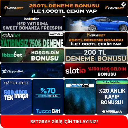
×
BETGRAY GİRİŞ İÇİN TIKLAYINIZ!