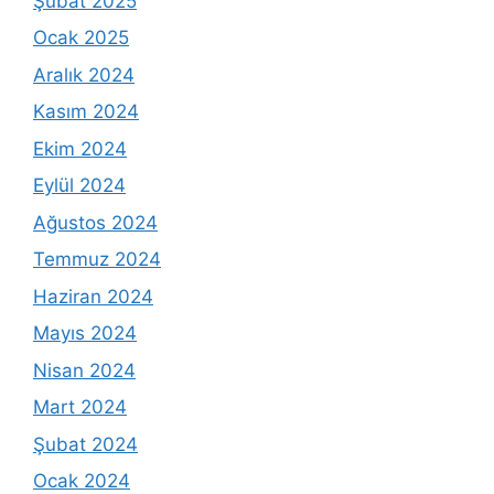
Şubat 2025
Ocak 2025
Aralık 2024
Kasım 2024
Ekim 2024
Eylül 2024
Ağustos 2024
Temmuz 2024
Haziran 2024
Mayıs 2024
Nisan 2024
Mart 2024
Şubat 2024
Ocak 2024